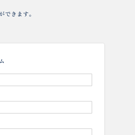
できます。​
ム