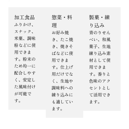
加工食品
惣菜・料
製菓・練
ふりかけ、
理
り込み
スナック、
お好み焼
青のりせん
米菓、調味
き、たこ焼
べい、和風
粉などに使
き、焼きそ
菓子、生地
用できま
ばなどに使
練り込み素
す。粉末の
用できま
材として使
ため均一に
す。仕上げ
用できま
配合しやす
用だけでな
す。香りと
く、安定し
く、生地や
色味のアク
た風味付け
調味料への
セントとし
が可能で
練り込みに
て活用でき
す。
も適してい
ます。
ます。