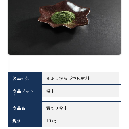
基本情報
製品分類
まぶし粉及び香味材料
商品ジャン
粉末
ル
商品名
青のり粉末
規格
10kg