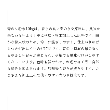
青のり粉末 10kgの特徴
青のり粉末10kgは、香りの良い青のりを原料に、風味を
損なわないよう丁寧に乾燥・粉末加工した原料です。細
かな粉末状のため、均一に混ざりやすく、仕上がりのば
らつきが出にくいのが特長です。青のり特有の磯の香り
とやさしい旨みが感じられ、少量でも風味付けがしやす
くなっています。色味も鮮やかで、料理や加工品に自然
な緑色を加えられます。加熱後も香りが残りやすく、さ
まざまな加工工程で使いやすい青のり粉末です。
青のり粉末 10kgの主な用途