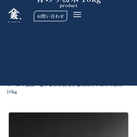
product
お問い合わせ
ホーム
»
商品一覧
»
まぶし粉及び香味材料
»
青のり粉末
10kg