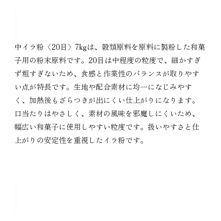
中イラ粉〈20目〉7kgの特徴
中イラ粉〈20目〉7kgは、穀類原料を原料に製粉した和菓
子用の粉末原料です。20目は中程度の粒度で、細かすぎ
ず粗すぎないため、食感と作業性のバランスが取りやす
い点が特長です。生地や配合素材に均一になじみやす
く、加熱後もざらつきが出にくい仕上がりになります。
口当たりはやさしく、素材の風味を邪魔しにくいため、
幅広い和菓子に使用しやすい粒度です。扱いやすさと仕
上がりの安定性を重視したイラ粉です。
中イラ粉〈20目〉7kgの主な用途