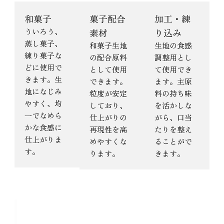
和菓子
菓子配合
加工・練
ういろう、
素材
り込み
蒸し菓子、
和菓子生地
生地の食感
練り菓子な
の配合原料
調整用とし
どに使用で
として使用
て使用でき
きます。生
できます。
ます。主原
地になじみ
粒度が安定
料の持ち味
やすく、均
しており、
を活かしな
一でなめら
仕上がりの
がら、口当
かな食感に
再現性を高
たりを整え
仕上がりま
めやすくな
ることがで
す。
ります。
きます。
よくある質問