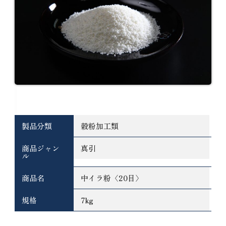
基本情報
製品分類
穀粉加工類
商品ジャン
真引
ル
商品名
中イラ粉〈20目〉
規格
7kg