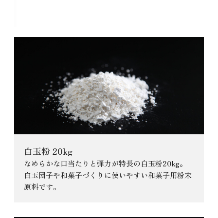
中イラ粉〈20目〉7kgに関連する
商品
白玉粉 20kg
なめらかな口当たりと弾力が特長の白玉粉20kg。
白玉団子や和菓子づくりに使いやすい和菓子用粉末
原料です。