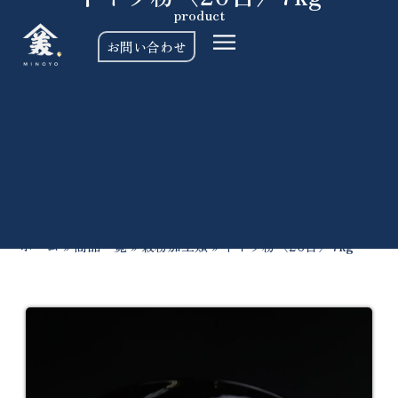
product
お問い合わせ
ホーム
»
商品一覧
»
穀粉加工類
»
中イラ粉〈20目〉7kg