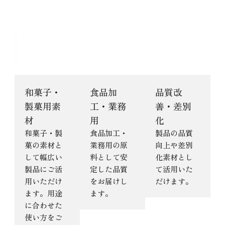
つくね芋 10kgの主な用途
和菓子・
食品加
品質改
製菓用素
工・業務
善・差別
材
用
化
和菓子・製
食品加工・
製品の品質
菓の素材と
業務用の原
向上や差別
して幅広い
料として安
化素材とし
製品にご活
定した品質
て活用いた
用いただけ
をお届けし
だけます。
ます。用途
ます。
に合わせた
使い方をご