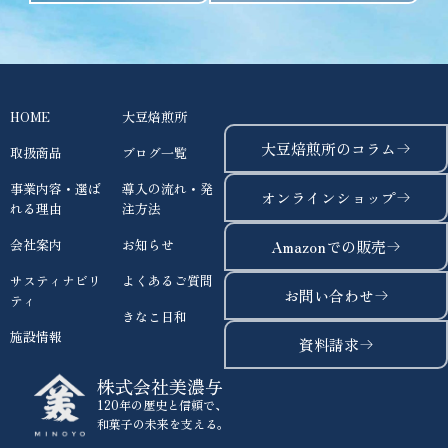
HOME
大豆焙煎所
大豆焙煎所のコラム
取扱商品
ブログ一覧
事業内容・選ば
導入の流れ・発
オンラインショップ
れる理由
注方法
会社案内
お知らせ
Amazonでの販売
サスティナビリ
よくあるご質問
お問い合わせ
ティ
きなこ日和
施設情報
資料請求
株式会社美濃与
120年の歴史と信頼で、
和菓子の未来を支える。