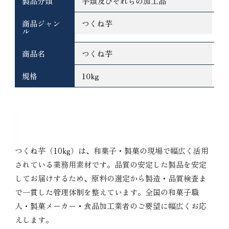
製品分類
芋類及びそれらの加工品
商品ジャン
つくね芋
ル
商品名
つくね芋
規格
10kg
つくね芋 10kgの特徴
つくね芋（10kg）は、和菓子・製菓の現場で幅広く活用
されている業務用素材です。品質の安定した製品を安定
してお届けするため、原料の選定から製造・品質検査ま
で一貫した管理体制を整えています。全国の和菓子職
人・製菓メーカー・食品加工業者のご要望に幅広くお応
えします。