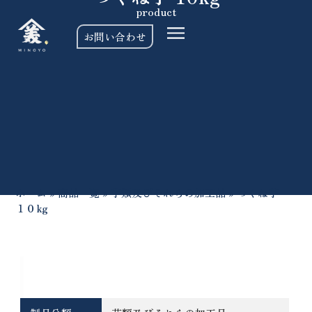
product
お問い合わせ
ホーム
»
商品一覧
»
芋類及びそれらの加工品
»
つくね芋
１０kg
基本情報