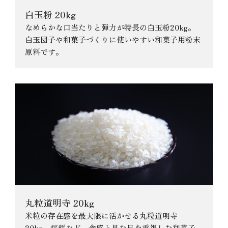
白玉粉 20kg
なめらかな口当たりと弾力が特長の白玉粉20kg。
白玉団子や和菓子づくりに使いやすい和菓子用粉末
原料です。
丸粒道明寺 20kg
米粒の存在感を最大限に活かせる丸粒道明寺
20kg。桜餅など、食感と見た目を重視した和菓子