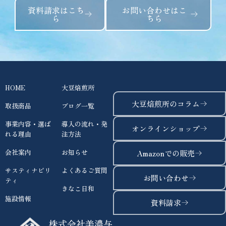
資料請求はこち
お問い合わせはこ
ら
ちら
HOME
大豆焙煎所
大豆焙煎所のコラム
取扱商品
ブログ一覧
事業内容・選ば
導入の流れ・発
オンラインショップ
れる理由
注方法
会社案内
お知らせ
Amazonでの販売
サスティナビリ
よくあるご質問
お問い合わせ
ティ
きなこ日和
施設情報
資料請求
株式会社美濃与