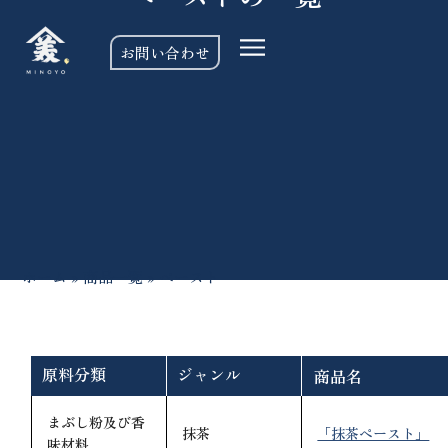
お問い合わせ
ホーム
»
商品一覧
»
ペースト
原料分類
ジャンル
商品名
まぶし粉及び香
抹茶
「抹茶ペースト」
味材料