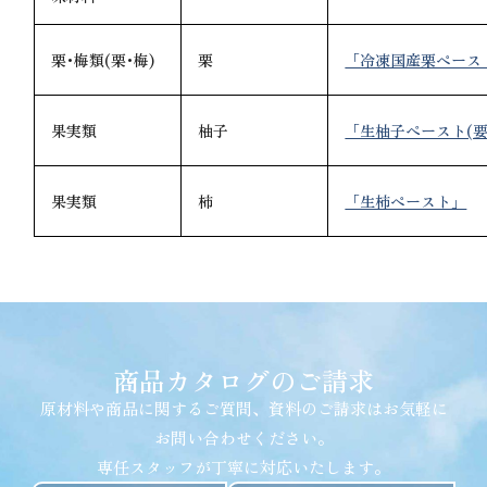
栗･梅類(栗･梅)
栗
「冷凍国産栗ペース
果実類
柚子
「生柚子ぺースト(要
果実類
柿
「生柿ペースト」
商品カタログのご請求
原材料や商品に関するご質問、資料のご請求はお気軽に
お問い合わせください。
専任スタッフが丁寧に対応いたします。