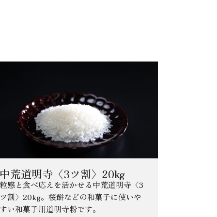
中荒道明寺〈3ツ割〉20kg
粒感と食べ応えを活かせる中荒道明寺〈3
ツ割〉20kg。桜餅などの和菓子に使いや
すい和菓子用道明寺粉です。