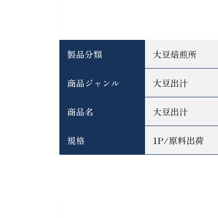
基本情報
製品分類
大豆焙煎所
商品ジャンル
大豆出汁
商品名
大豆出汁
規格
1P/原料出荷
大豆出汁の特徴