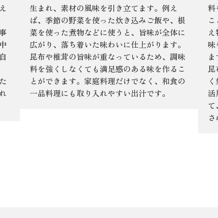
え
生まれ、素材の風味を引き立てます。例え
料
ば、季節の野菜を使った炊き込みご飯や、根
こ
事
菜を使った煮物などに使うと、旨味が全体に
え
中
広がり、落ち着いた味わいに仕上がります。
味
自
昆布や椎茸の旨味が重なっているため、調味
ま
料を強くしなくても満足感のある味を作るこ
昆
た
とができます。家庭料理だけでなく、和食の
く
れ
一品料理にも取り入れやすい出汁です。
活
て
さ
ある質問​