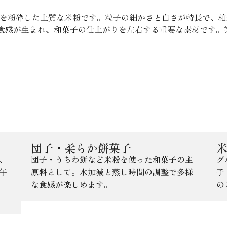
選米を粉砕した上質な米粉です。粒子の細かさと白さが特長で、
食感が生まれ、和菓子の仕上がりを左右する重要な素材です。
ン粉 20kgの主な用途
団子・柔らか餅菓子
、
団子・うちわ餅など米粉を使った和菓子の主
グ
午
原料として。水加減と蒸し時間の調整で多様
子
な食感が楽しめます。
の