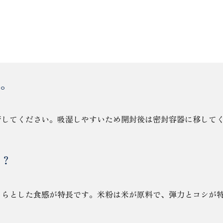
ン粉 20kgに関するよくある質
い。
管してください。吸湿しやすいため開封後は密封容器に移して
か？
くらとした食感が特長です。米粉は米が原料で、弾力とコシが