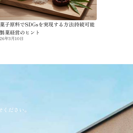
菓子原料でSDGsを実現する方法|持続可能
製菓経営のヒント
026年3月10日
せください。