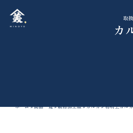
取
カ
ホーム
»
商品一覧
»
穀粉加工類
»
カルカン粉特上カルカ