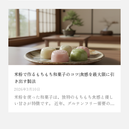
エシカル志向の高まり、そして国際的な環境規制の
強化。
米粉で作るもちもち和菓子のコツ|食感を最大限に引
き出す製法
2026年3月10日
米粉を使った和菓子は、独特のもちもち食感と優し
い甘さが特徴です。 近年、グルテンフリー需要の高
まりとともに、米粉を活用した和菓子が注目を集め
ています。原料であるお米は縄文時代後期に伝わ
り、江戸時代に入ってから本格的に米粉が使われる
ようになりました。