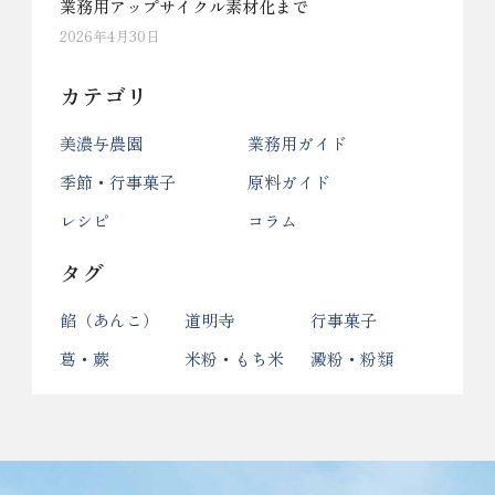
業務用アップサイクル素材化まで
2026年4月30日
カテゴリ
美濃与農園
業務用ガイド
季節・行事菓子
原料ガイド
レシピ
コラム
タグ
餡（あんこ）
道明寺
行事菓子
葛・蕨
米粉・もち米
澱粉・粉類