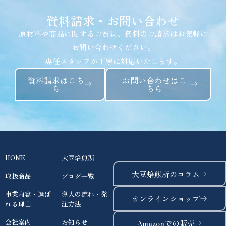
資料請求・お問い合わせ​
原材料や商品に関するご質問、資料のご請求はお気軽に
お問い合わせください。
専任スタッフが丁寧に対応いたします。
資料請求はこち
お問い合わせはこ
ら
ちら
HOME
大豆焙煎所
大豆焙煎所のコラム
取扱商品
ブログ一覧
事業内容・選ば
導入の流れ・発
オンラインショップ
れる理由
注方法
会社案内
お知らせ
Amazonでの販売