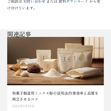
ご相談は
お問い合わせ
または
資料ダウンロード
から受
け付けています。
関連記事
和菓子製造用ミックス粉の活用法|作業効率と品質を
両立させるコツ
2026年3月10日