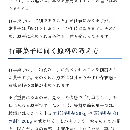
品です。この違いは、単なる販売タイミングの差ではあ
りません。
行事菓子は「特別であること」が価値になりますが、日
常菓子は「続けられること」が価値になります。そのた
め、原料に求められる条件も自然と変わってきます。
行事菓子に向く原料の考え方
行事菓子は、「特別な日」に食べられることを前提とし
た菓子です。そのため、原料には
分かりやすい存在感
と
意味を持つ表情
が求められます。
まず重要になるのが、見た目や食感で「行事らしさ」を
伝えられる原料です。たとえば、桜餅や節句菓子では、
粒感がはっきりと出る
丸粒道明寺 20kg
や
頭道明寺〈8
ツ割〉20kg
が使われることがあります。粒そのものが見
え、噛んだときの食感にも変化が生まれるため、菓子に