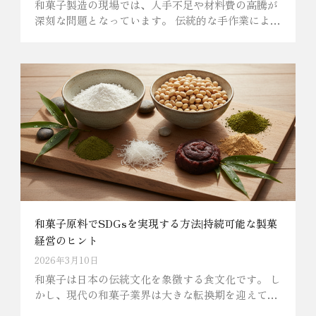
和菓子製造の現場では、人手不足や材料費の高騰が
深刻な問題となっています。 伝統的な手作業による
製造は、職人の技術と経験に支えられてきました。
しかし、熟練職人の高齢化が進み、技術継承が難し
くなっている現状があります。
和菓子原料でSDGsを実現する方法|持続可能な製菓
経営のヒント
2026年3月10日
和菓子は日本の伝統文化を象徴する食文化です。 し
かし、現代の和菓子業界は大きな転換期を迎えてい
ます。気候変動による原材料の調達不安、消費者の