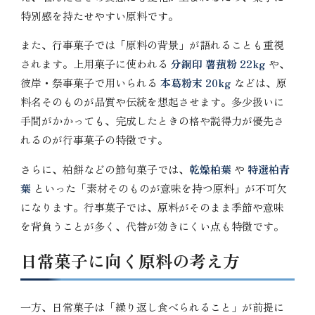
特別感を持たせやすい原料です。
また、行事菓子では「原料の背景」が語れることも重視
されます。上用菓子に使われる
分銅印 薯蕷粉 22kg
や、
彼岸・祭事菓子で用いられる
本葛粉末 20kg
などは、原
料名そのものが品質や伝統を想起させます。多少扱いに
手間がかかっても、完成したときの格や説得力が優先さ
れるのが行事菓子の特徴です。
さらに、柏餅などの節句菓子では、
乾燥柏葉
や
特選柏青
葉
といった「素材そのものが意味を持つ原料」が不可欠
になります。行事菓子では、原料がそのまま季節や意味
を背負うことが多く、代替が効きにくい点も特徴です。
日常菓子に向く原料の考え方
一方、日常菓子は「繰り返し食べられること」が前提に