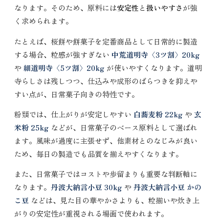
なります。そのため、原料には
安定性
と
扱いやすさ
が強
く求められます。
たとえば、桜餅や餅菓子を定番商品として日常的に製造
する場合、粒感が強すぎない
中荒道明寺〈3ツ割〉20kg
や
細道明寺〈5ツ割〉20kg
が使いやすくなります。道明
寺らしさは残しつつ、仕込みや成形のばらつきを抑えや
すい点が、日常菓子向きの特性です。
粉類では、仕上がりが安定しやすい
白蕎麦粉 22kg
や
玄
米粉 25kg
などが、日常菓子のベース原料として選ばれ
ます。風味が過度に主張せず、他素材とのなじみが良い
ため、毎日の製造でも品質を揃えやすくなります。
また、日常菓子ではコストや歩留まりも重要な判断軸に
なります。
丹波大納言小豆 30kg
や
丹波大納言小豆 かの
こ豆
などは、見た目の華やかさよりも、粒揃いや炊き上
がりの安定性が重視される場面で使われます。