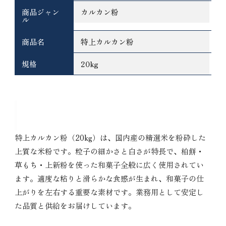
商品ジャン
カルカン粉
ル
商品名
特上カルカン粉
規格
20kg
春雪粉春雪粉 20kgの特徴
特上カルカン粉（20kg）は、国内産の精選米を粉砕した
上質な米粉です。粒子の細かさと白さが特長で、柏餅・
草もち・上新粉を使った和菓子全般に広く使用されてい
ます。適度な粘りと滑らかな食感が生まれ、和菓子の仕
上がりを左右する重要な素材です。業務用として安定し
た品質と供給をお届けしています。