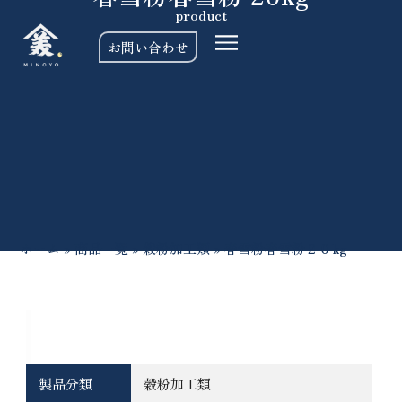
product
お問い合わせ
ホーム
»
商品一覧
»
穀粉加工類
»
春雪粉春雪粉２０kg
基本情報
製品分類
穀粉加工類