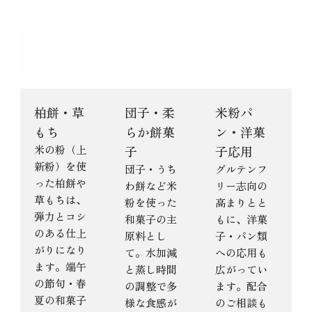
春雪粉春雪粉 20kgの主な用途
柏餅・草
団子・柔
米粉パ
もち
らか餅菓
ン・洋菓
米の粉（上
子
子応用
新粉）を使
団子・うち
グルテンフ
った柏餅や
わ餅など米
リー志向の
草もちは、
粉を使った
高まりとと
弾力とコシ
和菓子の主
もに、洋菓
のある仕上
原料とし
子・パン類
がりになり
て。水加減
への応用も
ます。端午
と蒸し時間
広がってい
の節句・春
の調整で多
ます。配合
夏の和菓子
様な食感が
のご相談も