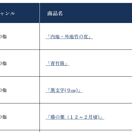
ャンル
商品名
「内地・外地竹の皮」
の他
「青竹筒」
の他
「黒文字(９㎝)」
の他
「椿の葉（１２～２月頃)」
の他