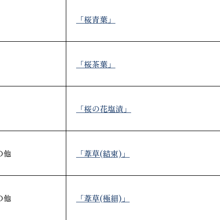
「桜青葉」
「桜茶葉」
「桜の花塩漬」
「葦草(結束)」
の他
「葦草(極細)」
の他