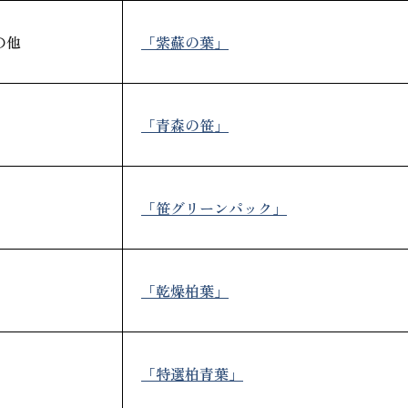
「紫蘇の葉」
の他
「青森の笹」
「笹グリーンパック」
「乾燥柏葉」
「特選柏青葉」