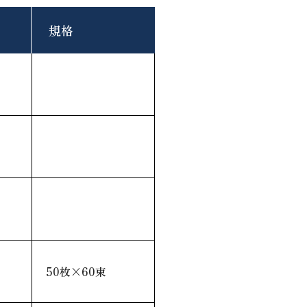
規格
50枚×60束