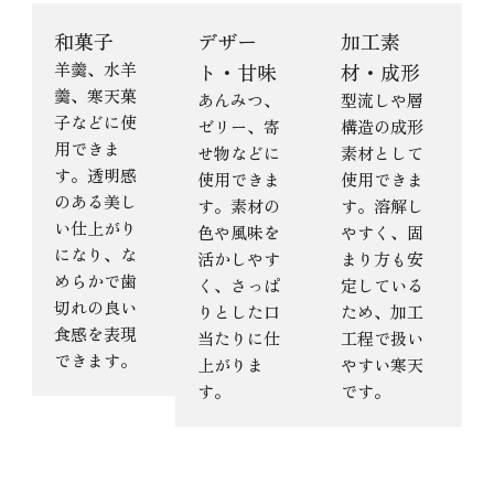
和菓子
デザー
加工素
羊羹、水羊
ト・甘味
材・成形
羹、寒天菓
あんみつ、
型流しや層
子などに使
ゼリー、寄
構造の成形
用できま
せ物などに
素材として
す。透明感
使用できま
使用できま
のある美し
す。素材の
す。溶解し
い仕上がり
色や風味を
やすく、固
になり、な
活かしやす
まり方も安
めらかで歯
く、さっぱ
定している
切れの良い
りとした口
ため、加工
食感を表現
当たりに仕
工程で扱い
できます。
上がりま
やすい寒天
す。
です。