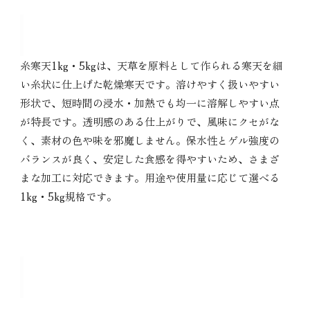
糸寒天 1kg・5kgの特徴
糸寒天1kg・5kgは、天草を原料として作られる寒天を細
い糸状に仕上げた乾燥寒天です。溶けやすく扱いやすい
形状で、短時間の浸水・加熱でも均一に溶解しやすい点
が特長です。透明感のある仕上がりで、風味にクセがな
く、素材の色や味を邪魔しません。保水性とゲル強度の
バランスが良く、安定した食感を得やすいため、さまざ
まな加工に対応できます。用途や使用量に応じて選べる
1kg・5kg規格です。
糸寒天 1kg・5kgの主な用途