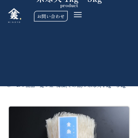
product
お問い合わせ
ホーム
»
商品一覧
»
栗･梅類(その他)
»
糸寒天１kg・５kg