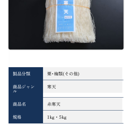
基本情報
製品分類
栗･梅類(その他)
商品ジャン
寒天
ル
商品名
糸寒天
規格
1kg・5kg