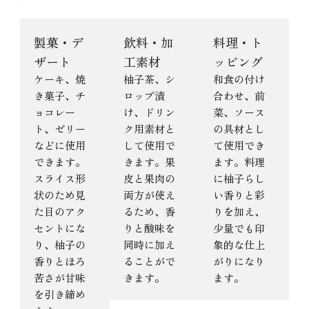
製菓・デ
飲料・加
料理・ト
ザート
工素材
ッピング
ケーキ、焼
柚子茶、シ
和食の付け
き菓子、チ
ロップ漬
合わせ、前
ョコレー
け、ドリン
菜、ソース
ト、ゼリー
ク用素材と
の具材とし
などに使用
して使用で
て使用でき
できます。
きます。果
ます。料理
スライス形
皮と果肉の
に柚子らし
状のため見
両方が使え
い香りと彩
た目のアク
るため、香
りを加え、
セントにな
りと酸味を
少量でも印
り、柚子の
同時に加え
象的な仕上
香りとほろ
ることがで
がりになり
苦さが甘味
きます。
ます。
を引き締め