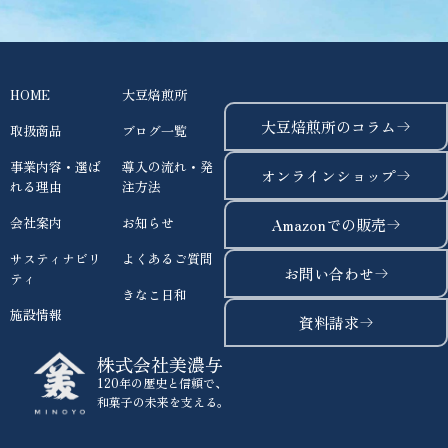
HOME
大豆焙煎所
大豆焙煎所のコラム
取扱商品
ブログ一覧
事業内容・選ば
導入の流れ・発
オンラインショップ
れる理由
注方法
会社案内
お知らせ
Amazonでの販売
サスティナビリ
よくあるご質問
お問い合わせ
ティ
きなこ日和
施設情報
資料請求
株式会社美濃与
120年の歴史と信頼で、
和菓子の未来を支える。