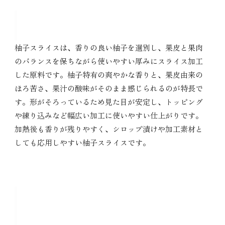
柚子スライス(要冷蔵)11kgの特徴
柚子スライスは、香りの良い柚子を選別し、果皮と果肉
のバランスを保ちながら使いやすい厚みにスライス加工
した原料です。柚子特有の爽やかな香りと、果皮由来の
ほろ苦さ、果汁の酸味がそのまま感じられるのが特長で
す。形がそろっているため見た目が安定し、トッピング
や練り込みなど幅広い加工に使いやすい仕上がりです。
加熱後も香りが残りやすく、シロップ漬けや加工素材と
しても応用しやすい柚子スライスです。
柚子スライス(要冷蔵)11kgの主な
用途