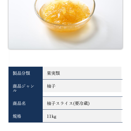
基本情報
製品分類
果実類
商品ジャン
柚子
ル
商品名
柚子スライス(要冷蔵)
規格
11kg