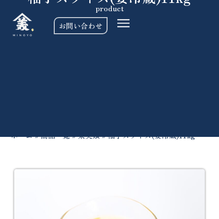
product
お問い合わせ
ホーム
»
商品一覧
»
果実類
»
柚子スライス(要冷蔵)11kg