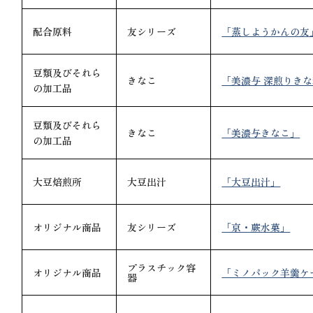
配合原料
友シリーズ
「蒸しようかんの友
豆類及びそれら
きなこ
「美濃与 深煎りき
の加工品
豆類及びそれら
きなこ
「美濃与きなこ」
の加工品
大豆焙煎所
大豆出汁
「大豆出汁」
オリジナル商品
友シリーズ
「京・蕨水菓」
プラスチック容
オリジナル商品
「ミノパック羊羹ケ
器