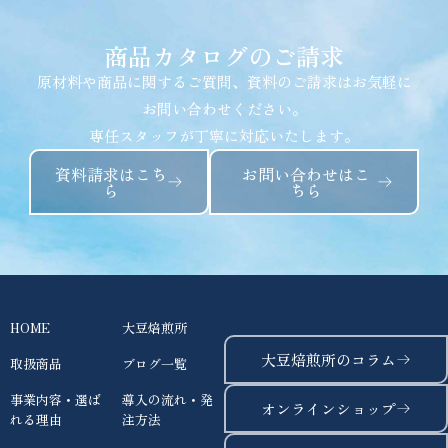
商品カタログのご請求
原材料や商品に関するご質問、資料のご請求はお気軽に
お問い合わせください。
専任スタッフが丁寧に対応いたします。
資料請求はこち
お問い合わせはこ
ら
ちら
HOME
大豆焙煎所
大豆焙煎所のコラム
取扱商品
ブログ一覧
事業内容・選ば
導入の流れ・発
オンラインショップ
れる理由
注方法