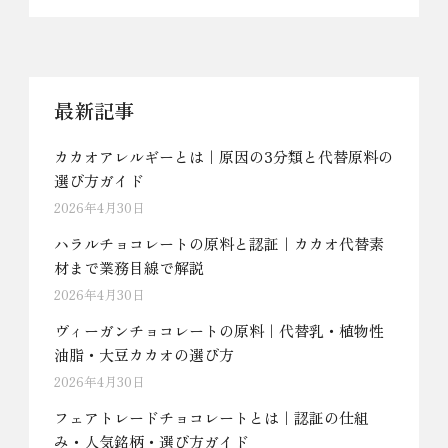
で網羅解説。認証・OEM委託先選定の判断軸を、京
菓子原材料を120年扱う美濃与の視点で整理しま
す。
最新記事
カカオアレルギーとは｜原因の3分類と代替原料の
選び方ガイド
2026年4月30日
ハラルチョコレートの原料と認証｜カカオ代替素
材まで業務目線で解説
2026年4月30日
ヴィーガンチョコレートの原料｜代替乳・植物性
油脂・大豆カカオの選び方
2026年4月30日
フェアトレードチョコレートとは｜認証の仕組
み・人気銘柄・選び方ガイド