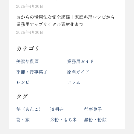
2026年4月30日
おからの活用法を完全網羅｜家庭料理レシピから
業務用アップサイクル素材化まで
2026年4月30日
カテゴリ
美濃与農園
業務用ガイド
季節・行事菓子
原料ガイド
レシピ
コラム
タグ
餡（あんこ）
道明寺
行事菓子
葛・蕨
米粉・もち米
澱粉・粉類