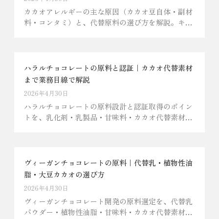
カカオアレルギーの主な原因（カカオ豆自体・副材
料・コンタミ）と、代替原料の選び方を解説。キャ
ロブ・大豆カカオ・和素材の風味プロファイル比較
から、商品開発・OEMでのアレルゲン管理まで、京
菓子原材料を120年扱う美濃与の視点で整理しま
す。
ハラルチョコレートの原料と認証｜カカオ代替素材
まで業務目線で解説
2026年4月30日
ハラルチョコレートの原料設計と認証取得のポイン
トを、乳化剤・乳製品・甘味料・カカオ代替素材ま
で網羅解説。JHA・JAKIM・BPJPHなど認証機関
の使い分けと、輸出販路を視野に入れたOEM相談の
判断軸を、京菓子原材料を120年扱う美濃与の視点
で整理します。
ヴィーガンチョコレートの原料｜代替乳・植物性油
脂・大豆カカオの選び方
2026年4月30日
ヴィーガンチョコレート開発の原料選定を、代替乳
パウダー・植物性油脂・甘味料・カカオ代替素材ま